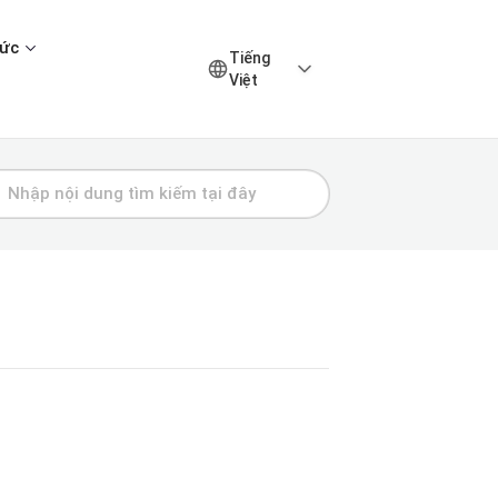
hức
Tiếng
Việt
m